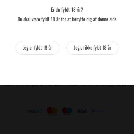
“
Hjemmesiden
“). Læs mere om, hvordan vi bruger cookies, i vores
Informatio
Er du fyldt 18 år?
Du skal være fyldt 18 år for at benytte dig af denne side
ørende andre end Oliver Twist. Oliver Twist er ikke ansvarlig for andre hje
olitik.
Jeg er fyldt 18 år
Jeg er ikke fyldt 18 år
er i denne privatlivspolitik. Alle sådanne ændringer skal offentliggøres på 