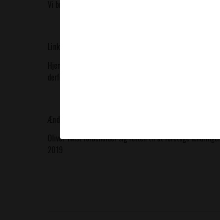
Vi bruger cookies, når du besøger
https://oliver-twist.dk/
(
Links til andre hjemmesider
Hjemmesiden kan indeholde links til andre hjemmesider tilh
derfor til at tjekke den pågældende hjemmesides privatlivsp
Ændringer i denne privatlivspolitik
Oliver Twist forbeholder sig retten til at foretage ændring
2019